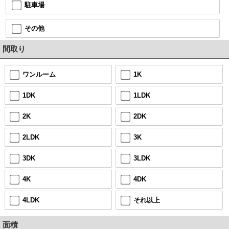
駐車場
その他
間取り
ワンルーム
1K
1DK
1LDK
2K
2DK
2LDK
3K
3DK
3LDK
4K
4DK
4LDK
それ以上
面積