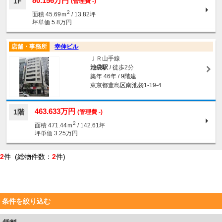
80.156万円
1F
(管理費 -)
2
面積 45.69ｍ
/ 13.82坪
坪単価 5.8万円
店舗・事務所
幸伸ビル
ＪＲ山手線
池袋駅
/ 徒歩2分
築年 46年 / 9階建
東京都豊島区南池袋1-19-4
463.633万円
1階
(管理費 -)
2
面積 471.44ｍ
/ 142.61坪
坪単価 3.25万円
2
件 (総物件数：
2
件)
条件を絞り込む