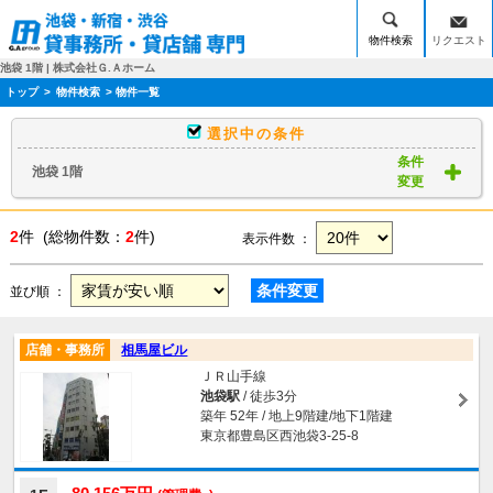
物件検索
リクエスト
池袋 1階 | 株式会社Ｇ.Ａホーム
トップ
>
物件検索
> 物件一覧
選択中の条件
条件
池袋 1階
変更
2
件 (総物件数：
2
件)
表示件数 ：
条件変更
並び順 ：
店舗・事務所
相馬屋ビル
ＪＲ山手線
池袋駅
/ 徒歩3分
築年 52年 / 地上9階建/地下1階建
東京都豊島区西池袋3-25-8