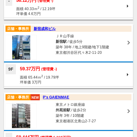
56.12万円
(管理費 -)
2
面積 40.33ｍ
/ 12.19坪
坪単価 4.6万円
店舗・事務所
新宿成和ビル
ＪＲ山手線
新宿駅
/ 徒歩5分
築年 38年 / 地上9階建/地下1階建
東京都渋谷区代々木2-11-20
59.37万円
9F
(管理費 -)
2
面積 65.44ｍ
/ 19.79坪
坪単価 3万円
店舗・事務所
P's GAIENMAE
東京メトロ銀座線
外苑前駅
/ 徒歩2分
築年 3年 / 10階建
東京都港区北青山2-7-27