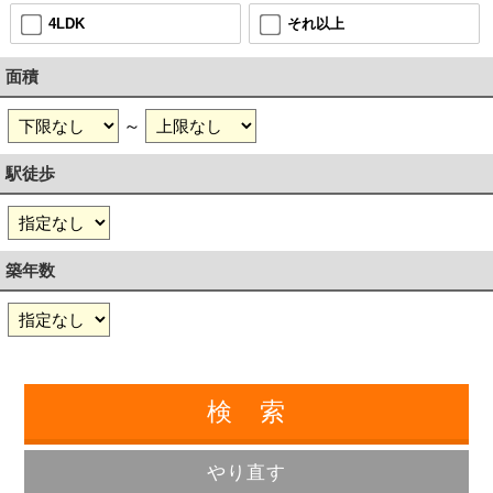
4LDK
それ以上
面積
～
駅徒歩
築年数