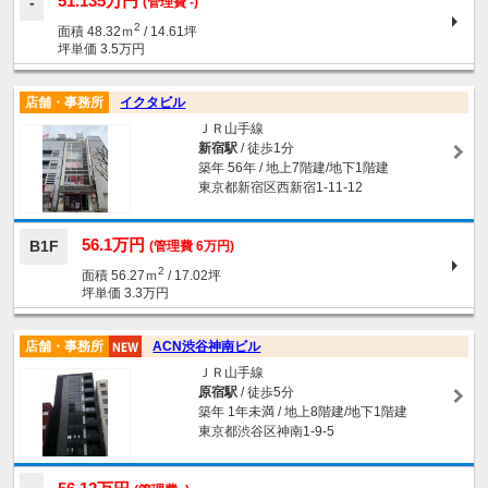
51.135万円
(管理費 -)
2
面積 48.32ｍ
/ 14.61坪
坪単価 3.5万円
店舗・事務所
イクタビル
ＪＲ山手線
新宿駅
/ 徒歩1分
築年 56年 / 地上7階建/地下1階建
東京都新宿区西新宿1-11-12
56.1万円
B1F
(管理費 6万円)
2
面積 56.27ｍ
/ 17.02坪
坪単価 3.3万円
店舗・事務所
ACN渋谷神南ビル
ＪＲ山手線
原宿駅
/ 徒歩5分
築年 1年未満 / 地上8階建/地下1階建
東京都渋谷区神南1-9-5