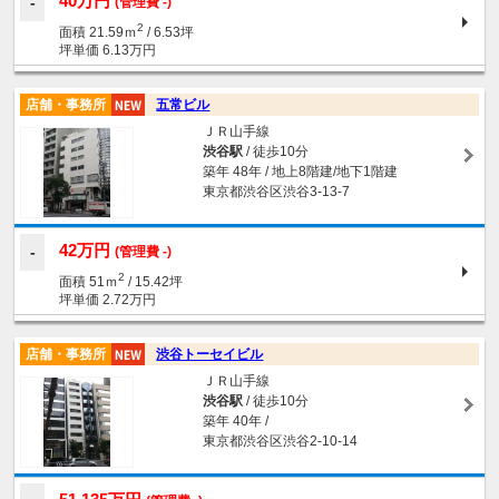
40万円
(管理費 -)
2
面積 21.59ｍ
/ 6.53坪
坪単価 6.13万円
店舗・事務所
五常ビル
ＪＲ山手線
渋谷駅
/ 徒歩10分
築年 48年 / 地上8階建/地下1階建
東京都渋谷区渋谷3-13-7
42万円
(管理費 -)
2
面積 51ｍ
/ 15.42坪
坪単価 2.72万円
店舗・事務所
渋谷トーセイビル
ＪＲ山手線
渋谷駅
/ 徒歩10分
築年 40年 /
東京都渋谷区渋谷2-10-14