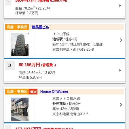
59.444万円
(管理費 6.369万円)
2
面積 70.2ｍ
/ 21.23坪
坪単価 2.8万円
店舗・事務所
相馬屋ビル
ＪＲ山手線
池袋駅
/ 徒歩3分
築年 52年 / 地上9階建/地下1階建
東京都豊島区西池袋3-25-8
80.156万円
1F
(管理費 -)
2
面積 45.69ｍ
/ 13.82坪
坪単価 5.8万円
店舗・事務所
House Of Warner
東京メトロ銀座線
外苑前駅
/ 徒歩5分
築年 42年 / 3階建
東京都港区南青山3-3-6