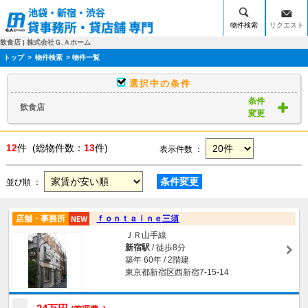
物件検索
リクエスト
飲食店 | 株式会社Ｇ.Ａホーム
トップ
>
物件検索
> 物件一覧
選択中の条件
条件
飲食店
変更
12
件 (総物件数：
13
件)
表示件数 ：
条件変更
並び順 ：
店舗・事務所
ｆｏｎｔａｉｎｅ三須
ＪＲ山手線
新宿駅
/ 徒歩8分
築年 60年 / 2階建
東京都新宿区西新宿7-15-14