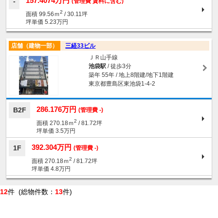
157.4074万円
(管理費 賃料に含む)
2
面積 99.56ｍ
/ 30.11坪
坪単価 5.23万円
店舗（建物一部）
三経33ビル
ＪＲ山手線
池袋駅
/ 徒歩3分
築年 55年 / 地上8階建/地下1階建
東京都豊島区東池袋1-4-2
286.176万円
B2F
(管理費 -)
2
面積 270.18ｍ
/ 81.72坪
坪単価 3.5万円
392.304万円
1F
(管理費 -)
2
面積 270.18ｍ
/ 81.72坪
坪単価 4.8万円
12
件 (総物件数：
13
件)