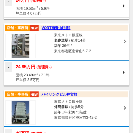
24万円
(管理費 -)
2
面積 19.53ｍ
/ 5.9坪
坪単価 4.07万円
店舗・事務所
VORT南青山Ⅰ別館
東京メトロ銀座線
表参道駅
/ 徒歩14分
築年 36年 /
東京都港区南青山6-7-2
24.85万円
(管理費 -)
2
面積 23.49ｍ
/ 7.1坪
坪単価 3.5万円
店舗・事務所
バイリンクビル神宮前
東京メトロ銀座線
外苑前駅
/ 徒歩5分
築年 1年未満 / 5階建
東京都渋谷区神宮前3-42-2