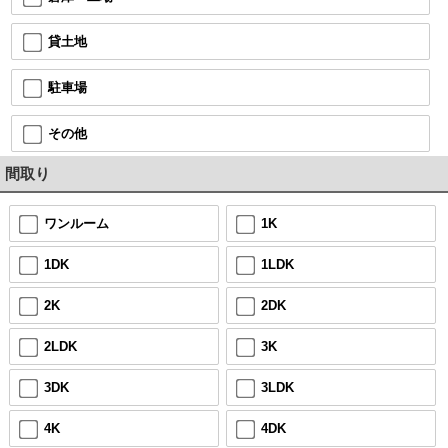
貸土地
駐車場
その他
間取り
ワンルーム
1K
1DK
1LDK
2K
2DK
2LDK
3K
3DK
3LDK
4K
4DK