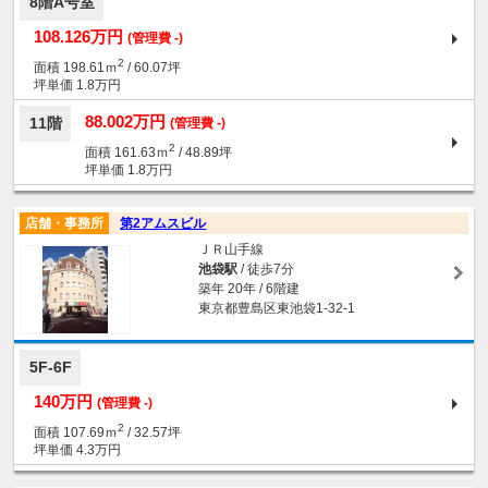
8階A号室
108.126万円
(管理費 -)
2
面積 198.61ｍ
/ 60.07坪
坪単価 1.8万円
88.002万円
11階
(管理費 -)
2
面積 161.63ｍ
/ 48.89坪
坪単価 1.8万円
店舗・事務所
第2アムスビル
ＪＲ山手線
池袋駅
/ 徒歩7分
築年 20年 / 6階建
東京都豊島区東池袋1-32-1
5F-6F
140万円
(管理費 -)
2
面積 107.69ｍ
/ 32.57坪
坪単価 4.3万円