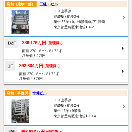
店舗（建物一部）
三経33ビル
ＪＲ山手線
池袋駅
/ 徒歩3分
築年 55年 / 地上8階建/地下1階建
東京都豊島区東池袋1-4-2
286.176万円
B2F
(管理費 -)
2
面積 270.18ｍ
/ 81.72坪
坪単価 3.5万円
392.304万円
1F
(管理費 -)
2
面積 270.18ｍ
/ 81.72坪
坪単価 4.8万円
店舗・事務所
幸伸ビル
ＪＲ山手線
池袋駅
/ 徒歩2分
築年 46年 / 9階建
東京都豊島区南池袋1-19-4
463.633万円
(管理費 -)