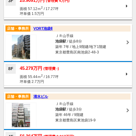
25.9091万円
3F
(管理費 4万円)
2
面積 57.12ｍ
/ 17.27坪
坪単価 1.5万円
店舗・事務所
VORT池袋Ⅱ
ＪＲ山手線
池袋駅
/ 徒歩8分
築年 7年 / 地上9階建/地下1階建
東京都豊島区南池袋2-48-3
45.279万円
8F
(管理費 -)
2
面積 55.44ｍ
/ 16.77坪
坪単価 2.7万円
店舗・事務所
清水ビル
ＪＲ山手線
池袋駅
/ 徒歩3分
築年 46年 / 9階建
東京都豊島区東池袋19-9