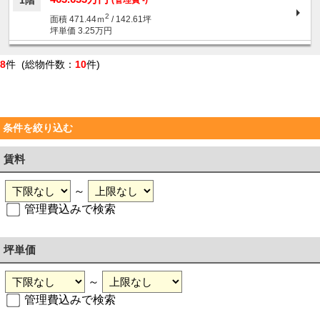
1階
2
面積 471.44ｍ
/ 142.61坪
坪単価 3.25万円
8
件 (総物件数：
10
件)
条件を絞り込む
賃料
～
管理費込みで検索
坪単価
～
管理費込みで検索