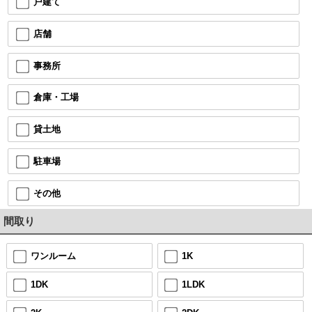
戸建て
店舗
事務所
倉庫・工場
貸土地
駐車場
その他
間取り
ワンルーム
1K
1DK
1LDK