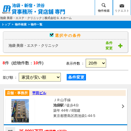
物件検索
リクエスト
池袋 美容・エステ・クリニック | 株式会社Ｇ.Ａホーム
トップ
>
物件検索
> 物件一覧
選択中の条件
条件
池袋 美容・エステ・クリニック
変更
8
件 (総物件数：
10
件)
表示件数 ：
条件変更
並び順 ：
店舗・事務所
平田ビル
ＪＲ山手線
池袋駅
/ 徒歩4分
築年 44年 / 8階建
東京都豊島区西池袋1-44-5