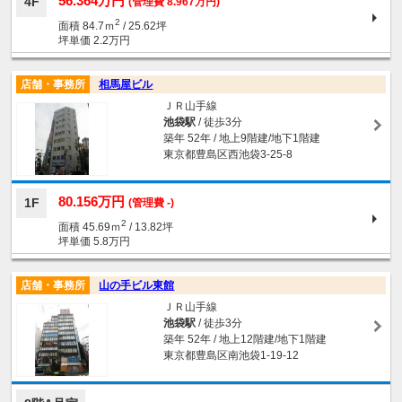
56.364万円
4F
(管理費 8.967万円)
2
面積 84.7ｍ
/ 25.62坪
坪単価 2.2万円
店舗・事務所
相馬屋ビル
ＪＲ山手線
池袋駅
/ 徒歩3分
築年 52年 / 地上9階建/地下1階建
東京都豊島区西池袋3-25-8
80.156万円
1F
(管理費 -)
2
面積 45.69ｍ
/ 13.82坪
坪単価 5.8万円
店舗・事務所
山の手ビル東館
ＪＲ山手線
池袋駅
/ 徒歩3分
築年 52年 / 地上12階建/地下1階建
東京都豊島区南池袋1-19-12