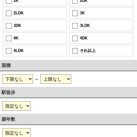
2K
2DK
2LDK
3K
3DK
3LDK
4K
4DK
4LDK
それ以上
面積
～
駅徒歩
築年数