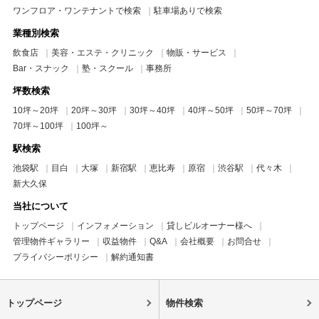
ワンフロア・ワンテナントで検索
駐車場ありで検索
業種別検索
飲食店
美容・エステ・クリニック
物販・サービス
Bar・スナック
塾・スクール
事務所
坪数検索
10坪～20坪
20坪～30坪
30坪～40坪
40坪～50坪
50坪～70坪
70坪～100坪
100坪～
駅検索
池袋駅
目白
大塚
新宿駅
恵比寿
原宿
渋谷駅
代々木
新大久保
当社について
トップページ
インフォメーション
貸しビルオーナー様へ
管理物件ギャラリー
収益物件
Q&A
会社概要
お問合せ
プライバシーポリシー
解約通知書
トップページ
物件検索