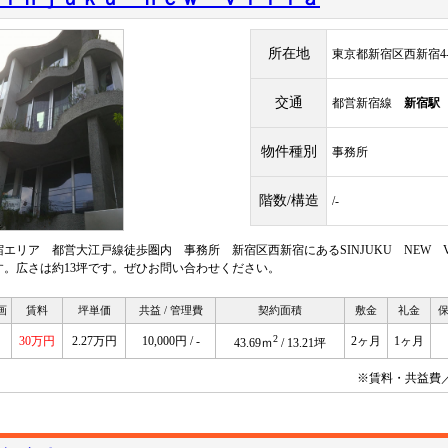
所在地
東京都新宿区西新宿4-8
交通
都営新宿線
新宿駅
物件種別
事務所
階数/構造
/-
宿エリア 都営大江戸線徒歩圏内 事務所 新宿区西新宿にあるSINJUKU NEW V
す。広さは約13坪です。ぜひお問い合わせください。
画
賃料
坪単価
共益 / 管理費
契約面積
敷金
礼金
2
30万円
2.27万円
10,000円 / -
2ヶ月
1ヶ月
43.69ｍ
/ 13.21坪
※賃料・共益費