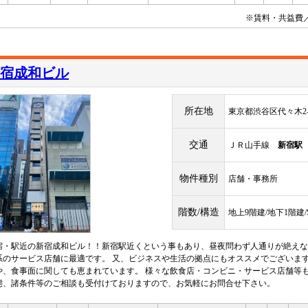
※賃料・共益費
宿成和ビル
所在地
東京都渋谷区代々木2-1
交通
ＪＲ山手線
新宿駅
物件種別
店舗・事務所
階数/構造
地上9階建/地下1階建
宿・駅近の新宿成和ビル！！新宿駅近くという事もあり、昼夜問わず人通りが絶えな
系のサービス店舗に最適です。 又、ビジネスや生活の拠点にもオススメでございます
や、食事面に関しても恵まれています。 様々な飲食店・コンビニ・サービス店舗等も
態、諸条件等のご相談も受付けておりますので、お気軽にお問合せ下さい。