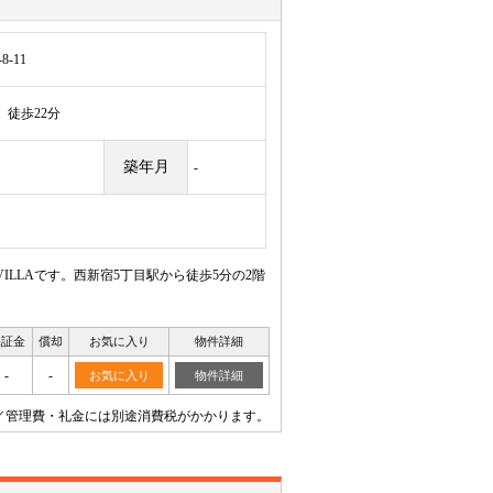
-11
徒歩22分
築年月
-
ILLAです。西新宿5丁目駅から徒歩5分の2階
保証金
償却
お気に入り
物件詳細
-
-
お気に入り
物件詳細
／管理費・礼金には別途消費税がかかります。