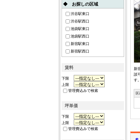
◆ お探しの区域
渋谷駅東口
渋谷駅西口
池袋駅東口
池袋駅西口
新宿駅東口
新宿駅西口
賃料
新
談
下限
す
上限
管理費込みで検索
区
坪単価
下限
上限
管理費込みで検索
ｓ