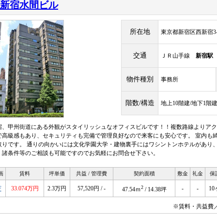
新宿水間ビル
所在地
東京都新宿区西新宿3-3
交通
ＪＲ山手線
新宿駅
物件種別
事務所
階数/構造
地上10階建/地下1階
宿、甲州街道にある外観がスタイリッシュなオフィスビルです！！複数路線よりアク
で高級感もあり、セキュリティも完備で管理良好なので来客にも安心です。 室内も
取りです。 通りの向かいには文化学園大学・建物裏手にはワシントンホテルがあり、
、諸条件等のご相談も可能ですのでお気軽にお問合せ下さい。
画
賃料
坪単価
共益 / 管理費
契約面積
敷金
礼金
保
2
F
33.074万円
2.3万円
57,520円 / -
-
-
1
47.54ｍ
/ 14.38坪
※賃料・共益費