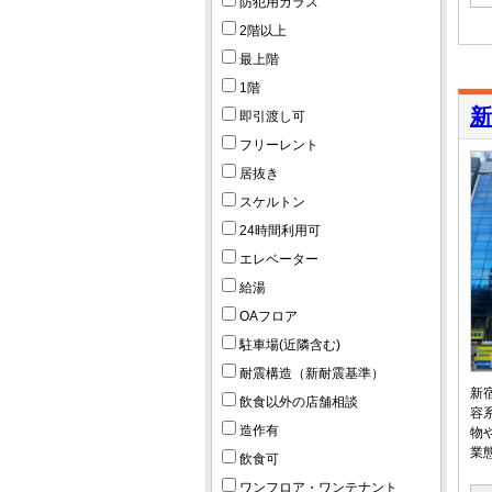
防犯用ガラス
2階以上
最上階
1階
新
即引渡し可
フリーレント
居抜き
スケルトン
24時間利用可
エレベーター
給湯
OAフロア
駐車場(近隣含む)
耐震構造（新耐震基準）
新
飲食以外の店舗相談
容
造作有
物
業
飲食可
ワンフロア・ワンテナント