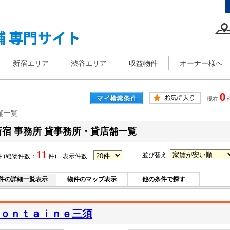
新宿エリア
渋谷エリア
収益物件
オーナー様へ
0
現在
舗一覧
新宿 事務所 貸事務所・貸店舗一覧
11
並び替え
 (総物件数：
件)
表示件数
件の詳細一覧表示
物件のマップ表示
他の条件で探す
ｏｎｔａｉｎｅ三須