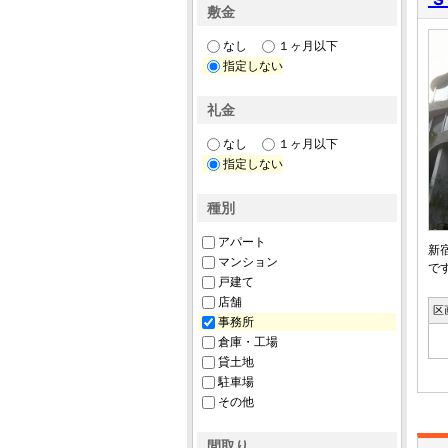
敷金
なし
１ヶ月以下
指定しない
礼金
なし
１ヶ月以下
指定しない
種別
アパート
新
マンション
で
戸建て
店舗
区
事務所
倉庫・工場
貸土地
駐車場
その他
間取り