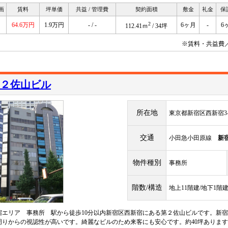
画
賃料
坪単価
共益 / 管理費
契約面積
敷金
礼金
保
2
64.6万円
1.9万円
- / -
6ヶ月
-
6
112.41ｍ
/ 34坪
※賃料・共益費
２佐山ビル
所在地
東京都新宿区西新宿3-1
交通
小田急小田原線
新
物件種別
事務所
階数/構造
地上11階建/地下1階
宿エリア 事務所 駅から徒歩10分以内新宿区西新宿にある第２佐山ビルです。新宿
周りからの視認性が高いです。綺麗なビルのため来客にも安心です。約40坪ありま