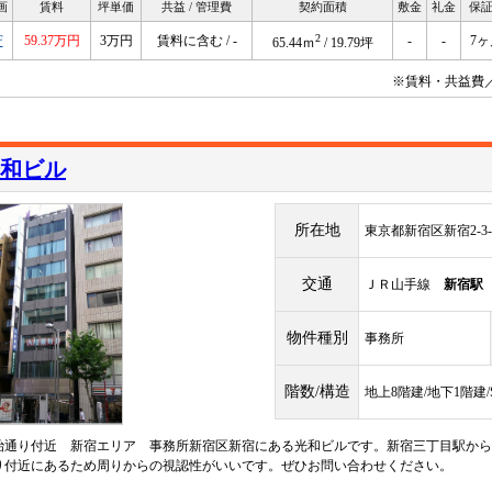
画
賃料
坪単価
共益 / 管理費
契約面積
敷金
礼金
保
2
F
59.37万円
3万円
賃料に含む / -
-
-
7ヶ
65.44ｍ
/ 19.79坪
※賃料・共益費
和ビル
所在地
東京都新宿区新宿2-3-
交通
ＪＲ山手線
新宿駅
物件種別
事務所
階数/構造
地上8階建/地下1階建
治通り付近 新宿エリア 事務所新宿区新宿にある光和ビルです。新宿三丁目駅から徒
り付近にあるため周りからの視認性がいいです。ぜひお問い合わせください。