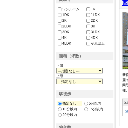
西
ワンルーム
1K
1DK
1LDK
2K
2DK
2LDK
3K
3DK
3LDK
4K
4DK
4LDK
それ以上
面積（坪数）
下限
新
上限
麗
間
種
駅徒歩
区
指定なし
5分以内
10分以内
15分以内
5
20分以内
築年数