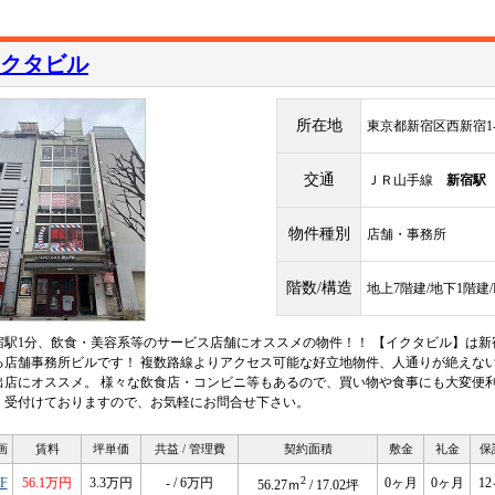
クタビル
所在地
東京都新宿区西新宿1-1
交通
ＪＲ山手線
新宿駅
物件種別
店舗・事務所
階数/構造
地上7階建/地下1階建
宿駅1分、飲食・美容系等のサービス店舗にオススメの物件！！ 【イクタビル】は新
る店舗事務所ビルです！ 複数路線よりアクセス可能な好立地物件、人通りが絶えない
出店にオススメ。 様々な飲食店・コンビニ等もあるので、買い物や食事にも大変便利
く受付けておりますので、お気軽にお問合せ下さい。
画
賃料
坪単価
共益 / 管理費
契約面積
敷金
礼金
保
2
F
56.1万円
3.3万円
- / 6万円
0ヶ月
0ヶ月
1
56.27ｍ
/ 17.02坪