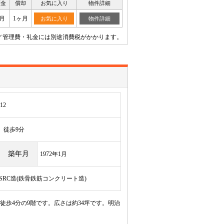
証金
償却
お気に入り
物件詳細
月
1ヶ月
お気に入り
物件詳細
／管理費・礼金には別途消費税がかかります。
12
徒歩9分
築年月
1972年1月
/SRC造(鉄骨鉄筋コンクリート造)
歩4分の9階です。広さは約34坪です。明治