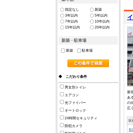
指定なし
新築
3年以内
5年以内
イ
7年以内
10年以内
15年以内
20年以内
新築・駐車場
新築
駐車場
◆ こだわり条件
男女別トイレ
新
エアコン
あ
光ファイバー
の
広
オートロック
24時間セキュリティ
区
防犯カメラ
B1