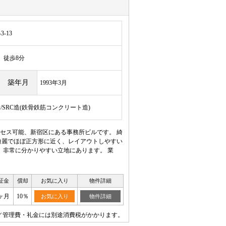
-13
徒歩8分
築年月
1993年3月
建/SRC造(鉄骨鉄筋コンクリート造)
セス可能、新宿区にある事務所ビルです。 綺
綺麗でほぼ正方形に近く、レイアウトしやすい
 非常に分かりやすい立地にあります。 業
証金
償却
お気に入り
物件詳細
0ヶ月
10％
お気に入り
物件詳細
／管理費・礼金には別途消費税がかかります。