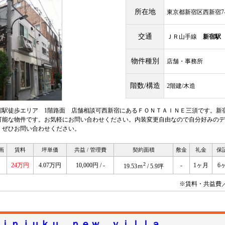
所在地
東京都新宿区西新宿7-1
交通
ＪＲ山手線
新宿駅
物件種別
店舗・事務所
階数/構造
2階建/木造
宿駅徒歩エリア 1階路面 店舗相談可西新宿にあるＦＯＮＴＡＩＮＥ三須です。新宿
可能な物件です。お気軽にお問い合わせください。内装変更自由なので自分好みのデ
。ぜひお問い合わせください。
画
賃料
坪単価
共益 / 管理費
契約面積
敷金
礼金
保
2
24万円
4.07万円
10,000円 / -
-
1ヶ月
6
19.53ｍ
/ 5.9坪
※賃料・共益費
ｉｎｊｕｋｕ ｎｅｗ ｖｉｌｌａ