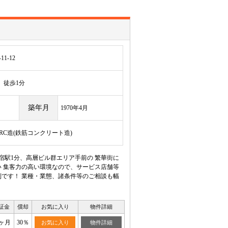
1-12
徒歩1分
築年月
1970年4月
/RC造(鉄筋コンクリート造)
宿駅1分、高層ビル群エリア手前の 繁華街に
 集客力の高い環境なので、サービス店舗等
です！ 業種・業態、諸条件等のご相談も幅
証金
償却
お気に入り
物件詳細
2ヶ月
30％
お気に入り
物件詳細