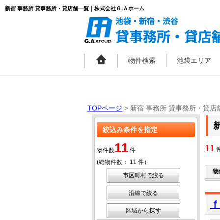
新宿 事務所 貸事務所・貸店舗一覧｜株式会社Ｇ.Ａホーム
物件検索
池袋エリア
TOPページ
> 新宿 事務所 貸事務所・貸店
絞込み条件を指定
11
11
件
物件数
件
(総物件数：
11
件）
物
市区町村で絞る
沿線で絞る
ｆ
区域から探す