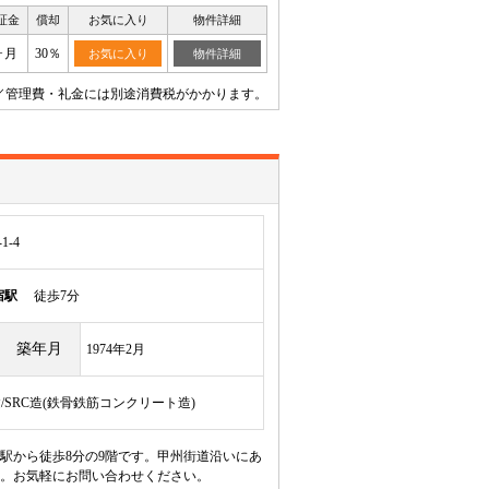
証金
償却
お気に入り
物件詳細
ヶ月
30％
お気に入り
物件詳細
／管理費・礼金には別途消費税がかかります。
-4
宿駅
徒歩7分
築年月
1974年2月
建/SRC造(鉄骨鉄筋コンクリート造)
駅から徒歩8分の9階です。甲州街道沿いにあ
す。お気軽にお問い合わせください。