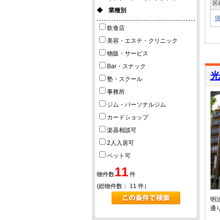
区
◆ 業種別
9
飲食店
美容・エステ・クリニック
物販・サービス
Bar・スナック
光
塾・スクール
事務所
ジム・パーソナルジム
カードショップ
楽器相談可
2人入居可
ペット可
11
物件数
件
(総物件数：
11
件）
明
通