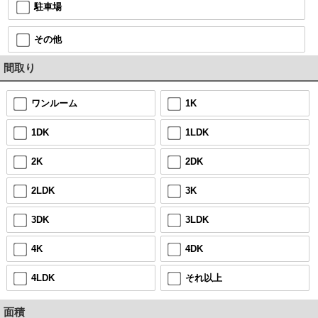
駐車場
その他
間取り
ワンルーム
1K
1DK
1LDK
2K
2DK
2LDK
3K
3DK
3LDK
4K
4DK
4LDK
それ以上
面積