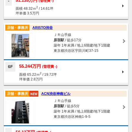
51.135万円
(管理費 -)
2
面積 48.32ｍ
/ 14.61坪
坪単価 3.5万円
店舗・事務所
ARISTO渋谷
ＪＲ山手線
原宿駅
/ 徒歩17分
築年 1年未満 / 地上6階建/地下1階建
東京都渋谷区宇田川町37-15
55.244万円
6F
(管理費 -)
2
面積 65.22ｍ
/ 19.72坪
坪単価 2.8万円
店舗・事務所
ACN渋谷神南ビル
ＪＲ山手線
原宿駅
/ 徒歩5分
築年 1年未満 / 地上8階建/地下1階建
東京都渋谷区神南1-9-5