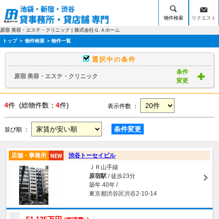
物件検索
リクエスト
原宿 美容・エステ・クリニック | 株式会社Ｇ.Ａホーム
トップ
>
物件検索
> 物件一覧
選択中の条件
条件
原宿 美容・エステ・クリニック
変更
4
件 (総物件数：
4
件)
表示件数 ：
条件変更
並び順 ：
店舗・事務所
渋谷トーセイビル
ＪＲ山手線
原宿駅
/ 徒歩23分
築年 40年 /
東京都渋谷区渋谷2-10-14