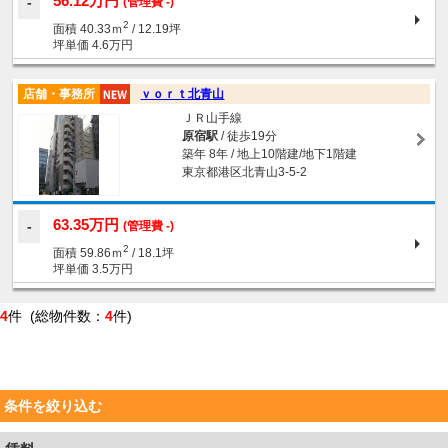
56.12万円
(管理費 -)
2
面積 40.33ｍ
/ 12.19坪
坪単価 4.6万円
店舗・事務所
ｖｏｒｔ北青山
ＪＲ山手線
原宿駅
/ 徒歩19分
築年 8年 / 地上10階建/地下1階建
東京都港区北青山3-5-2
63.35万円
(管理費 -)
2
面積 59.86ｍ
/ 18.1坪
坪単価 3.5万円
4
件 (総物件数：
4
件)
条件を絞り込む