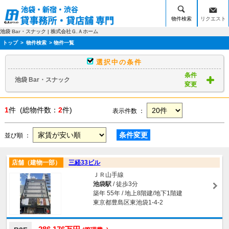
物件検索
リクエスト
池袋 Bar・スナック | 株式会社Ｇ.Ａホーム
トップ
>
物件検索
> 物件一覧
選択中の条件
条件
池袋 Bar・スナック
変更
1
件 (総物件数：
2
件)
表示件数 ：
条件変更
並び順 ：
店舗（建物一部）
三経33ビル
ＪＲ山手線
池袋駅
/ 徒歩3分
築年 55年 / 地上8階建/地下1階建
東京都豊島区東池袋1-4-2