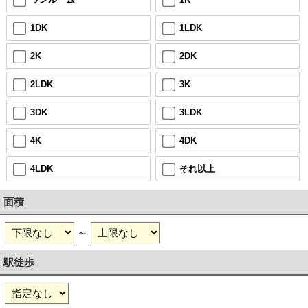
1DK
1LDK
2K
2DK
2LDK
3K
3DK
3LDK
4K
4DK
4LDK
それ以上
面積
～
駅徒歩