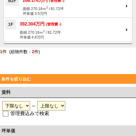
286.176万円
B2F
(管理費 -)
2
面積 270.18ｍ
/ 81.72坪
坪単価 3.5万円
392.304万円
1F
(管理費 -)
2
面積 270.18ｍ
/ 81.72坪
坪単価 4.8万円
1
件 (総物件数：
2
件)
条件を絞り込む
賃料
～
管理費込みで検索
坪単価