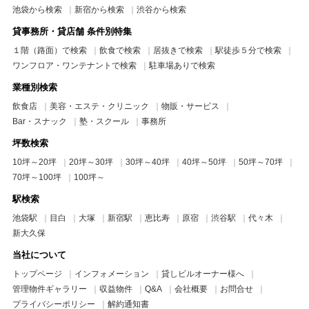
池袋から検索
新宿から検索
渋谷から検索
貸事務所・貸店舗 条件別特集
１階（路面）で検索
飲食で検索
居抜きで検索
駅徒歩５分で検索
ワンフロア・ワンテナントで検索
駐車場ありで検索
業種別検索
飲食店
美容・エステ・クリニック
物販・サービス
Bar・スナック
塾・スクール
事務所
坪数検索
10坪～20坪
20坪～30坪
30坪～40坪
40坪～50坪
50坪～70坪
70坪～100坪
100坪～
駅検索
池袋駅
目白
大塚
新宿駅
恵比寿
原宿
渋谷駅
代々木
新大久保
当社について
トップページ
インフォメーション
貸しビルオーナー様へ
管理物件ギャラリー
収益物件
Q&A
会社概要
お問合せ
プライバシーポリシー
解約通知書