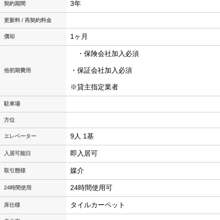
3年
契約期間
更新料 / 再契約料金
1ヶ月
償却
・保険会社加入必須
・保証会社加入必須
他初期費用
※貸主指定業者
駐車場
方位
9人 1基
エレベーター
即入居可
入居可能日
媒介
取引態様
24時間使用可
24時間使用
タイルカーペット
床仕様