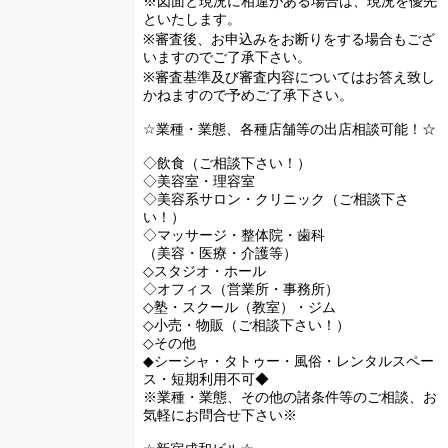
※図面と現況に相違がある場合は、現況を優先
といたします。
※審査後、お申込みをお断りをする場合もござ
いますのでご了承下さい。
※審査基準及び審査内容についてはお答え致し
かねますので予めご了承下さい。
☆業種・業態、各種店舗等の出店相談可能！☆
◇飲食（ご相談下さい！）
◇美容室・理容室
◇美容系サロン・クリニック（ご相談下さ
い！）
◇マッサージ・整体院・歯科
（美容・医療・介護等）
◇スタジオ・ホール
◇オフィス（営業所・事務所）
◇塾・スクール（教室）・ジム
◇小売・物販（ご相談下さい！）
◇その他
◆シーシャ・タトゥー・風俗・レンタルスペー
ス・短期利用不可◆
※業種・業態、その他の諸条件等のご相談、お
気軽にお問合せ下さい※