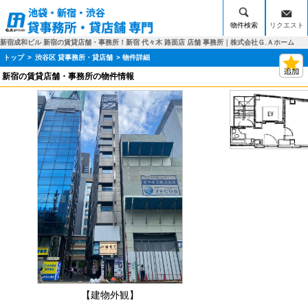
物件検索
リクエスト
新宿成和ビル 新宿の賃貸店舗・事務所！新宿 代々木 路面店 店舗 事務所｜株式会社Ｇ.Ａホーム
トップ
>
渋谷区 貸事務所・貸店舗
> 物件詳細
新宿の賃貸店舗・事務所の物件情報
【建物外観】