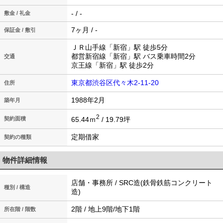
- / -
敷金 / 礼金
7ヶ月 / -
保証金 / 敷引
ＪＲ山手線「新宿」駅 徒歩5分
都営新宿線「新宿」駅 バス乗車時間2分
交通
京王線「新宿」駅 徒歩2分
東京都渋谷区代々木2-11-20
住所
1988年2月
築年月
2
65.44ｍ
/ 19.79坪
契約面積
定期借家
契約の種類
物件詳細情報
店舗・事務所 / SRC造(鉄骨鉄筋コンクリート
種別 / 構造
造)
2階 / 地上9階/地下1階
所在階 / 階数