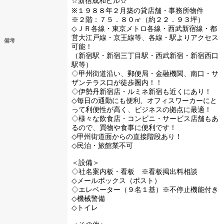
☆新宿成和ビル☆
※１９８８年２月築の貸店舗・事務所物件
※２階：７５．８０㎡（約２２．９３坪）
◇ＪＲ各線・東京メトロ各線・西武新宿線・都
営大江戸線・京王線等、各線・駅よりアクセス
備考
可能！
（新宿駅・新宿三丁目駅・西武新宿・新宿西口
駅等）
◇甲州街道沿い、郵便局・金融機関、南口・サ
ザンテラス口が徒歩圏内！！
◇伊勢丹新宿店・ルミネ新宿も近くにあり！
◇毎日の通勤にも便利、オフィスワーカーにと
って利便性が高く、ビジネスの拠点に最適！
◇様々な飲食店・コンビニ・サービス店舗もあ
るので、買物や食事に便利です！
◇甲州街道面からの直接階段あり！
◇民泊・旅館業不可
＜設備＞
◇社名案内板・看板 ※看板掲出料相談
◇メールボックス（ポスト）
◇エレベーター（９名１基）※不停止機能付き
◇機械警備
◇トイレ