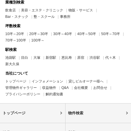
業種別検索
飲食店
美容・エステ・クリニック
物販・サービス
Bar・スナック
塾・スクール
事務所
坪数検索
10坪～20坪
20坪～30坪
30坪～40坪
40坪～50坪
50坪～70坪
70坪～100坪
100坪～
駅検索
池袋駅
目白
大塚
新宿駅
恵比寿
原宿
渋谷駅
代々木
新大久保
当社について
トップページ
インフォメーション
貸しビルオーナー様へ
管理物件ギャラリー
収益物件
Q&A
会社概要
お問合せ
プライバシーポリシー
解約通知書
トップページ
物件検索